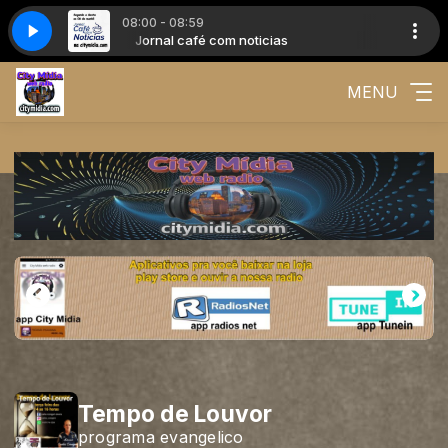
08:00 - 08:59
ias
ko Carvalhal
Jornal café com noticias
Manhã na City com Kiko Carvalhal
MENU
Tempo de Louvor
programa evangelico