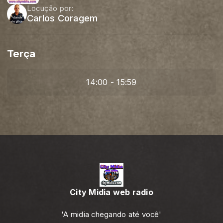
Locução por:
Carlos Coragem
Terça
14:00 - 15:59
City Midia web radio
'A midia chegando até você'